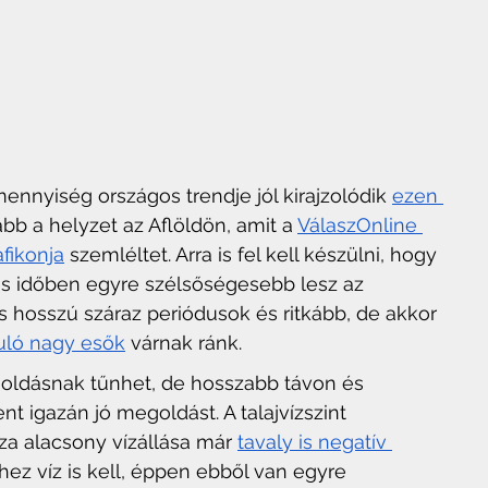
nyiség országos trendje jól kirajzolódik 
ezen 
bb a helyzet az Aflöldön, amit a 
VálaszOnline 
afikonja
 szemléltet. Arra is fel kell készülni, hogy 
s időben egyre szélsőségesebb lesz az 
is hosszú száraz periódusok és ritkább, de akkor 
uló nagy esők
 várnak ránk.
ldásnak tűnhet, de hosszabb távon és 
 igazán jó megoldást. A talajvízszint 
sza alacsony vízállása már 
tavaly is negatív 
hez víz is kell, éppen ebből van egyre 