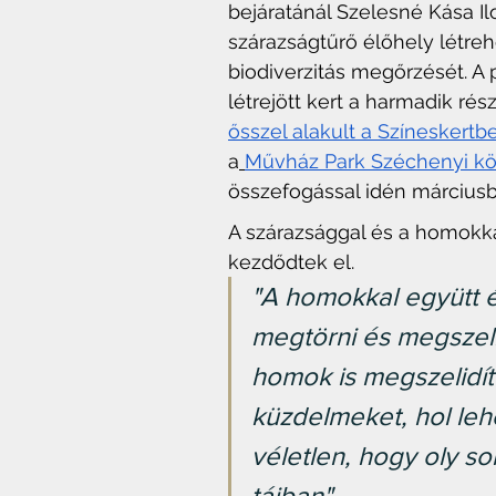
bejáratánál Szelesné Kása Il
szárazságtűrő élőhely létreh
biodiverzitás megőrzését. A
létrejött kert a harmadik rés
ősszel alakult a Színeskertb
a
Művház Park Széchenyi körút
összefogással idén márciusb
A szárazsággal és a homokka
kezdődtek el. 
"A homokkal együtt é
megtörni és megszeli
homok is megszelidíte
küzdelmeket, hol leh
véletlen, hogy oly s
tájban" 