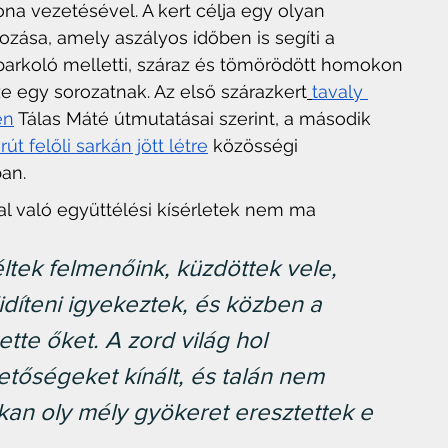
ona vezetésével. A kert célja egy olyan 
ozása, amely aszályos időben is segíti a 
 parkoló melletti, száraz és tömörödött homokon 
ze egy sorozatnak. Az első szárazkert
tavaly 
en
 Tálas Máté útmutatásai szerint, a második 
 felőli sarkán jött létre
 közösségi 
an.
l való együttélési kísérletek nem ma 
ltek felmenőink, küzdöttek vele, 
díteni igyekeztek, és közben a 
tte őket. A zord világ hol 
etőségeket kínált, és talán nem 
okan oly mély gyökeret eresztettek e 