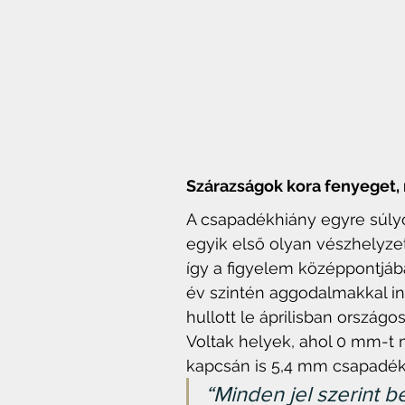
Szárazságok kora fenyeget,
A csapadékhiány egyre súlyo
egyik első olyan vészhelyze
így a figyelem középpontjába
év szintén aggodalmakkal i
hullott le áprilisban országo
Voltak helyek, ahol 0 mm-t 
kapcsán is 5,4 mm csapadék 
“Minden jel szerint 