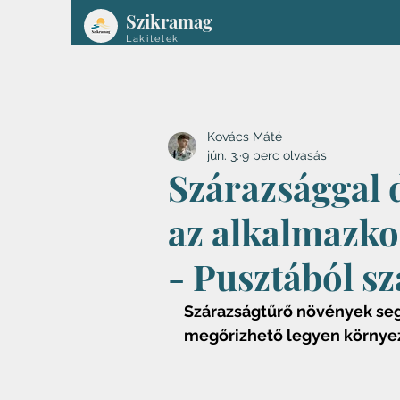
Szikramag
Lakitelek
Kovács Máté
jún. 3.
9 perc olvasás
Szárazsággal 
az alkalmazkod
- Pusztából sz
Szárazságtűrő növények seg
megőrizhető legyen környez