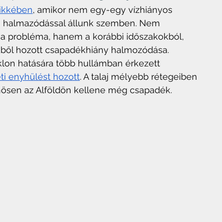
cikkében
, amikor nem egy-egy vízhiányos 
s halmazódással állunk szemben. Nem 
a probléma, hanem a korábbi időszakokból, 
vekből hozott csapadékhiány halmozódása. 
lon hatására több hullámban érkezett 
i enyhülést hozott
. A talaj mélyebb rétegeiben 
nösen az Alföldön kellene még csapadék.