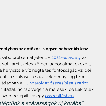
 melyben az öntözés is egyre nehezebb lesz
sabb problémát jelent. A
 2022-es aszály
 az 
t volt, ami széles körben aggodalmat okozott, 
 helyezte a vízmegtartás fontosságát. Az idei 
ndult: a szokásos csapadékmennyiség tizede 
s átlagban a 
HungaroMet összesítése szerint
. 
mutattak hónap végén a mérések, de Lakitelek 
szerepel áprilisra egy 
összesítésben
.
beléptünk a szárazságok új korába” 