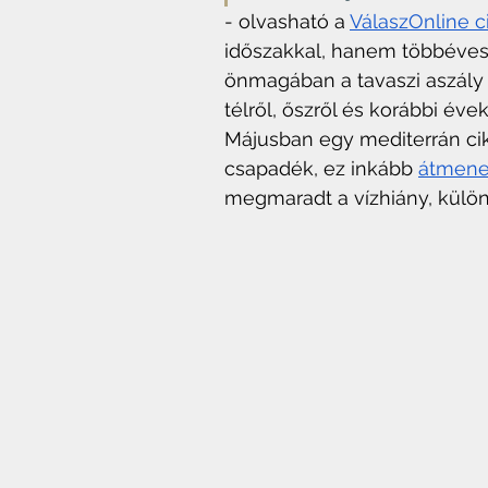
- olvasható a 
VálaszOnline 
időszakkal, hanem többéve
önmagában a tavaszi aszály 
télről, őszről és korábbi é
Májusban egy mediterrán cik
csapadék, ez inkább 
átmenet
megmaradt a vízhiány, külö