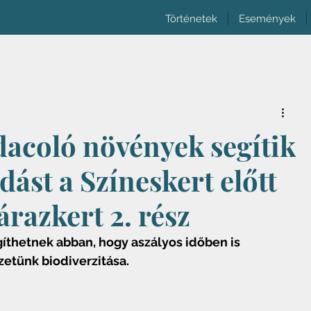
Történetek
Események
dacoló növények segítik
ást a Színeskert előtt
árazkert 2. rész
íthetnek abban, hogy aszályos időben is 
etünk biodiverzitása.