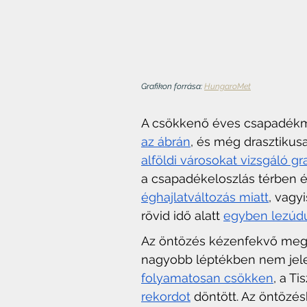
Grafikon forrása: 
HungaroMet
A csökkenő éves csapadékmen
az ábrán
, és még drasztikusa
alföldi városokat vizsgáló gr
a csapadékeloszlás térben é
éghajlatváltozás miatt
, vagy
rövid idő alatt 
egyben lezúd
Az öntözés kézenfekvő mego
nagyobb léptékben nem jelent
folyamatosan csökken
, a Ti
rekordot
 döntött. Az öntözés