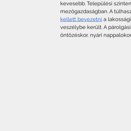
kevesebb. Települési szinten
mezőgazdaságban. A túlhaszn
kellett bevezetni
 a lakosság
veszélybe került. A párolgás
öntözéskor, nyári nappalokon