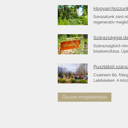
Hogyan hozzunk l
Sorozatunk záró részében arról lesz szó, hogyan segítheti az alkalmazkodást és az élhető jövőt a regeneratív megközelítés. Nyári nap tüzes sugara égeti a tájat. A juhászbojtárt ezúttal nem a szerelem tüze foglalkoztatja, inkább az egyik fás-bokros erdőfolt árnyékába menekül. A nyolc napja tartó, 42 fokos hőség egy kicsit elviselhetőbbnek tűnik ott. A hőségben hullámzik, hömpölyög a homok, hiába harcolni vele. Most csak a túlélésért küzd az élővilág. A porzó pusztánál csak egy keményebb hely van most: a távoli város főtere, ahol csak a kő kövön marad meg. Fekete aszfalt, faltól-falig érő térkő gyűjti, ontja a forróságot, megperzselve bárkit és bármit, aki a felszínére téved. A klímaberendezések maximumon pörögnek, már ameddig bírja az elektromos hálózat - a forróságban ez és a vízhálózat is az összeomlás szélén táncol. Pedig lehetne, sőt: van is máshogy. Az erdőfolttól nem messze, egy sekély ártéri tó túloldalán egy egészen más világ tárul elénk. Árnyas fák, zümmögő füves élőhelyfoltok, zöldes-barnás eső- és szárazkertek között jutunk el a falu központjába, ahol forróságban is több fokkal elviselhetőbb a hőérzet. Már ha kimerészkedik bárki a szabadba, és nem a klimatizált közösségi térben tölti az időt a legforróbb percekben. A közösség együtt, hatékonyan vészeli át a megpróbáltatásokat, segítve azokon, akik arra leginkább rászorulnak. A jövő lehet ilyen, de lehet olyan is, mint a forró kövek és klímák között perzselődő tereken. Az éghajlatváltozás miatt egyre gyakoribb szélsőségeket, embertpróbáló helyzeteket kell átvészelnünk. Hőhullámok, történelmi aszályos periódusok és károkozó viharok között kell megtalálnunk az élhető jövőt. Ha elkezdjük helyreállítani emberi és több mint emberi környezetünket, ha megtartó ökológiai és társadalmi rendszereket hozunk létre, akkor lehet esélyünk alkalmazkodni ehhez a változó világhoz. A Dög-Tisza kiszáradt medre a 2022-es nagy aszály időszakában. 
Szárazságtűrő növények segíthetnek abban, hogy aszályos időben is megőrizhető legyen környezetünk biodiverzitása. Újabb szárazkert jött létre Lakiteleken a Színeskert előtt, az Eötvös Iskola bejáratánál Szelesné Kása Ilona vezetésével. A kert célja egy olyan szárazságtűrő élőhely létrehozása, amely aszályos időben is segíti a biodiverzitás megőrzését. A parkoló melletti, száraz és tömörödött homokon létrejött kert a harmadik része egy sorozatnak. Az első szárazkert tavaly ősszel alakult a Színeskertben Tálas Máté útmutatásai szerint, a második a Művház Park Széchenyi körút felőli sarkán jött létre közösségi összefogással idén márciusban. A szárazsággal és a homokkal való együttélési kísérletek nem ma kezdődtek el. "A homokkal együtt éltek felmenőink, küzdöttek vele, megtörni és megszelidíteni igyekeztek, és közben a homok is megszelidítette őket. A zord világ hol küzdelmeket, hol lehetőségeket kínált, és talán nem véletlen, hogy oly sokan oly mély gyökeret eresztettek e tájban" - írtuk a beszámolóban, ahol a terület múltját, Lakitelek történetét és őseink tájjal való kapcsolatát tártuk fel. Cikkünkben ezt a gondolatot folytatva mutatjuk be a szárazkert koncepcióját és az aszállyal való megküzdés lehetőségeit. Egy történetet, melyben növénytársaink lesznek a tanítóink. Szárazságok kora fenyeget, melyben az öntözés is egyre nehezebb lesz A csapadékhiány egyre súlyosabb problémát jelent. A 2022-es aszály az egyik első olyan vészhelyzet volt, ami széles körben aggodalmat okozott, így a figyelem középpontjába helyezte a vízmegtartás fontosságát. Az idei év szintén aggodalmakkal indult: a szokásos csapadékmennyiség tizede hullott le áprilisban országos átlagban a HungaroMet összesítése szerint. Voltak helyek, ahol 0 mm-t mutattak hónap végén a mérések, de Lakitelek
Pusztából száraz
Csaknem 60, főleg szárazságtűrő cserjével és évelővel lett gazdagabb a Művelődési Ház előtti park Lakiteleken. A közösségi összefogással létrejövő kísérleti kert célja a jövő kihívásaira való felkészülés, a múlt küzdelmeinek megismerése mellett. Szürke fellegek és szemerkélő vízpára takarta be Lakiteleket egy március végi szombat délutánon. Ritka alkalmak egyike volt ez. Hosszú hetekig egy csepp eső sem áztatta a park száraz homokját, ahol csak a legszívósabb, apró termetű növények és fűfélék élték túl a megpróbáltatásokat. "Szikra a Kecskemét Szaharája. Egy tenger, homokból. Azóta már megfogták a faültető unokák, akkor még szabad volt a homok, s futott, vándorolt, hömpölygött a végtelenbe megszakadozott hullámokban, tetszése szerint. Köröskörül végtelen darabon sem víz, sem növény; a nap liliom-színekben szórja verőfényét a milliárd apró homokszemekre, melyek mozognak, hömpölyögnek szemkápráztató gyorsaságban, mintha ezer meg ezer láthatatlan seprő dolgozna szüntelen, vagy hogy csak a napsugár mozog és ugrándoz rajtuk." Így ír Mikszáth Kálmán A beszélő köntös című művében Szikra pusztáról, aki hajdanán Kecskeméthez tartozott Felsőalpár puszta szomszédságában. Később a puszták egyesítésével jött létre a mai Lakitelek, de a szikrázó homokszemek azóta is jelen vannak az életünkben és a kultúránkban. Ahogy felmenőink gyümölcsfákkal és szőlőkkel kezdték el megkötni a homokot, úgy vetettünk bele mi is magunkat az ültetésbe. A Színeskert, a CSAK csoport és a Lakiteleki Petőfi Sándor Művelődési Ház hagyománnyá vált magbörzéjét színesítve hirdettünk közösségi ültetést, hogy így szőjük újra társadalmi és ökológiai szövetségeinket. Nagy örömünkre a régóta várt esőcseppek ellenére is sokan csatlakoztak ehhez a közösségi összefogáshoz. A lelkes csapat egyetlen óra leforgása alatt törte fel a homokot és ültette el csaknem 60 növénytá
Összes megtekintése