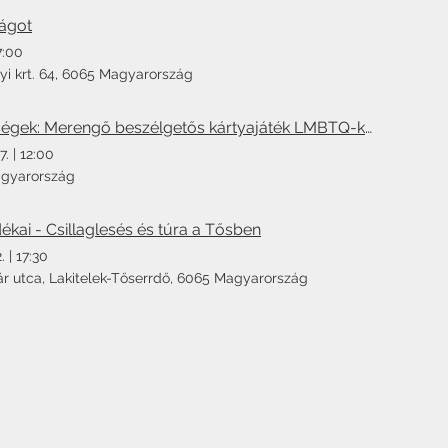
lágot
7:00
yi krt. 64, 6065 Magyarország
Sokszínű közösségek: Merengő beszélgetős kártyajáték LMBTQ-kérdések mentén
7.
|
12:00
agyarország
ékai - Csillaglesés és túra a Tősben
.
|
17:30
ár utca, Lakitelek-Tőserrdő, 6065 Magyarország