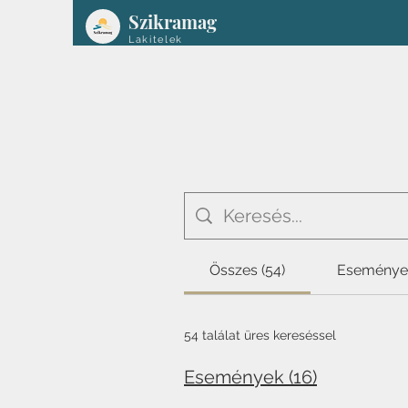
Szikramag
Lakitelek
Összes (54)
Események
54 találat üres kereséssel
Események (16)