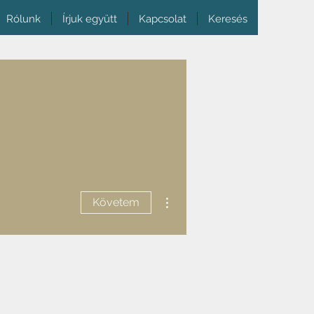
Rólunk
Írjuk együtt
Kapcsolat
Keresés
További műveletek
Követem