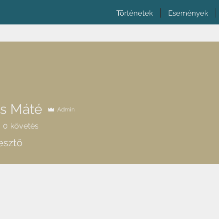
Történetek
Események
s Máté
Admin
0
követés
esztő
.