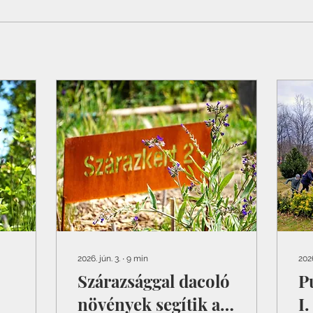
2026. jún. 3.
∙
9
min
2026
Szárazsággal dacoló
P
növények segítik az
I