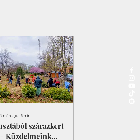
. márc. 31.
∙
6
min
usztából szárazkert
. - Küzdelmeink