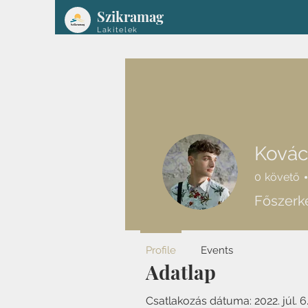
Szikramag
Lakitelek
Kovác
0
követő
Főszerk
Profile
Events
Adatlap
Csatlakozás dátuma: 2022. júl. 6