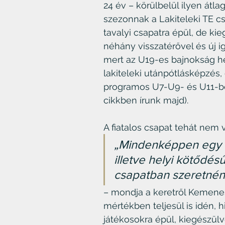
24 év – körülbelül ilyen átla
szezonnak a Lakiteleki TE cs
tavalyi csapatra épül, de kieg
néhány visszatérővel és új ig
mert az U19-es bajnokság hel
lakiteleki utánpótlásképzés,
programos U7-U9- és U11-ben
cikkben írunk majd).
A fiatalos csapat tehát nem v
„Mindenképpen egy új 
illetve helyi kötődésű 
csapatban szeretnéne
– mondja a keretről Kemenes
mértékben teljesül is idén, h
játékosokra épül, kiegészülve