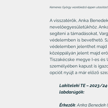
Kemenes György vezetőedző éppen utasítást 
A visszatérők, Anka Benedek
nevelőegyesületükhöz. Anka
segíteni a támadásokat, Var
védelemben is bevethető. Sz
védelemben jelenthet majd o
középpályán jelent majd erős
Tiszakécske megye I-es és 
személyében kapust is igazol
opciót nyújt a már előző sze
Lakiteleki TE – 2023/24-
labdarúgók:
Érkezők
: Anka Benedek (