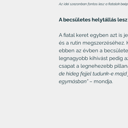
Az idei szezonban fontos lesz a fiatalok beé
A becsületes helytállás lesz
A fiatal keret egyben azt is 
és a rutin megszerzéséhez. 
ebben az évben a becsületes 
legnagyobb kihívást pedig az
csapat a legnehezebb pillana
de hideg fejjel tudunk-e majd
egymásban”
 – mondja.