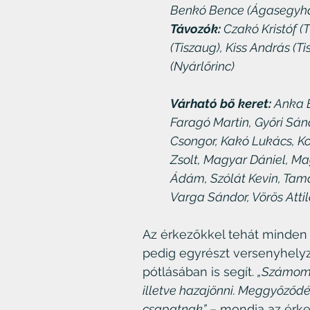
Benkó Bence (Ágasegyház
Távozók:
 Czakó Kristóf (
(Tiszaug), Kiss András (Ti
(Nyárlőrinc)
Várható bő keret:
 Anka 
Faragó Martin, Győri Sándor
Csongor, Kakó Lukács, Ko
Zsolt, Magyar Dániel, Ma
Ádám, Szólát Kevin, Tam
Varga Sándor, Vörös Atti
Az érkezőkkel tehát minden c
pedig egyrészt versenyhelyz
pótlásában is segít. 
„Számomra
illetve hazajönni. Meggyőződ
csapatnak”
 – mondja az érk