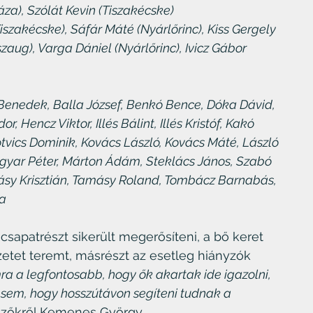
a), Szólát Kevin (Tiszakécske)
Tiszakécske), Sáfár Máté (Nyárlőrinc), Kiss Gergely 
szaug), Varga Dániel (Nyárlőrinc), Ivicz Gábor 
Benedek, Balla József, Benkó Bence, Dóka Dávid, 
, Hencz Viktor, Illés Bálint, Illés Kristóf, Kakó 
tvics Dominik, Kovács László, Kovács Máté, László 
gyar Péter, Márton Ádám, Steklács János, Szabó 
ásy Krisztián, Tamásy Roland, Tombácz Barnabás, 
la
sapatrészt sikerült megerősíteni, a bő keret 
etet teremt, másrészt az esetleg hiányzók 
 a legfontosabb, hogy ők akartak ide igazolni, 
ésem, hogy hosszútávon segíteni tudnak a 
ezőkről Kemenes György.