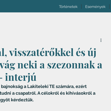
Történetek
Események
l, visszatérőkkel és új
 vág neki a szezonnak a
- interjú
bajnokság a Lakiteleki TE számára, ezért 
dni a csapatról. A célokról és kihívásokról a 
gyöt kérdeztük.