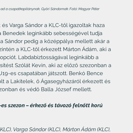
ad a csapatkapitánynak, Győri Sándornak. Fotó: Magyar Péter
 és Varga Sándor a KLC-től igazoltak haza 
 Benedek leginkább sebességével tudja 
ga Sándor pedig a középpálya mellett akár a 
intén a KLC-től érkezett Márton Ádám, aki a 
pciót. Labdabiztosságával leginkább a 
ítést Szólát Kevin, aki az előző szezonban a 
U19-es csapatában játszott. Benkó Bence 
t a Lakitelek, ő Ágasegyházáról érkezett és 
zonban és védő Balla József mellett.
es szezon – érkező és távozó felnőtt korú 
KLC), Varga Sándor (KLC), Márton Ádám (KLC), 