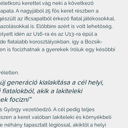
géletkorú kerettel vág neki a következő 
apata. A nagyjából 25 fős keret részben a 
észült az ificsapatból érkező fiatal játékosokkal, 
azolásokkal is. Előbbire azért is volt lehetőség, 
yett idén az U16-ra és az U13-ra épül a 
 de fiatalabb korosztályokban, így a Bozsik-
 is focizhatnak a gyerekek (róluk egy későbbi 
életlen.
generáció kialakítása a cél helyi, 
fiatalokból, akik a lakiteleki 
k focizni”
 György vezetőedző. A cél pedig teljes 
iszen a keret valóban lakiteleki és környékbeli 
 néhány tapasztalt légióssal, akiktől a helyi 