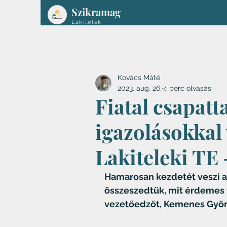
Szikramag
Lakitelek
Kovács Máté
2023. aug. 26.
4 perc olvasás
Fiatal csapatta
igazolásokkal
Lakiteleki TE 
Hamarosan kezdetét veszi a 
összeszedtük, mit érdemes tu
vezetőedzőt, Kemenes Györ