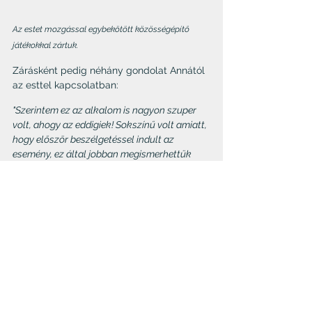
Az estet mozgással egybekötött közösségépítő 
játékokkal zártuk.
Zárásként pedig néhány gondolat Annától 
az esttel kapcsolatban:
"Szerintem ez az alkalom is nagyon szuper 
volt, ahogy az eddigiek! Sokszínű volt amiatt, 
hogy először beszélgetéssel indult az 
esemény, ez által jobban megismerhettük 
egymást és ami különösen fontos, magunkat 
is! Majd a teafilter készítésnél lehetőség volt 
jobban elmélyülni a gyógynövények 
világában és még a kreativitásunkat is bele 
tudtuk vinni, a teakeverékek összeállításán 
és a csomagolás elkészítésén keresztül.
Végül pedig egy közös mozgással, játékkal 
zárva még a testi és egyben mentális, lelki 
egészségünkért is tettünk. A jó hangulathoz 
persze hozzá tett a finom tea és sütemény is, 