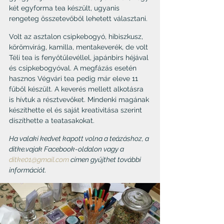
két egyforma tea készült, ugyanis 
rengeteg összetevőből lehetett választani.
Volt az asztalon csipkebogyó, hibiszkusz, 
körömvirág, kamilla, mentakeverék, de volt 
Téli tea is fenyőtűlevéllel, japánbirs héjával 
és csipkebogyóval. A megfázás esetén 
hasznos Végvári tea pedig már eleve 11 
fűből készült. A keverés mellett alkotásra 
is hívtuk a résztvevőket. Mindenki magának 
készíthette el és saját kreativitása szerint 
díszíthette a teatasakokat.
Ha valaki kedvet kapott volna a teázáshoz, a 
ditke.vajak Facebook-oldalon vagy a 
ditke01@gmail.com
 címen gyűjthet további 
információt.