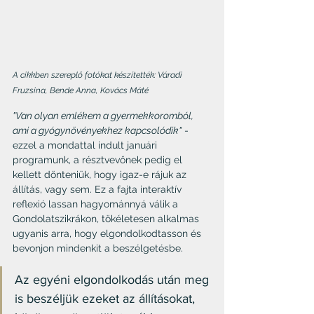
A cikkben szereplő fotókat készítették: Váradi 
Fruzsina, Bende Anna, Kovács Máté
"Van olyan emlékem a gyermekkoromból, 
ami a gyógynövényekhez kapcsolódik"
 - 
ezzel a mondattal indult januári 
programunk, a résztvevőnek pedig el 
kellett dönteniük, hogy igaz-e rájuk az 
állítás, vagy sem. Ez a fajta interaktív 
reflexió lassan hagyománnyá válik a 
Gondolatszikrákon, tökéletesen alkalmas 
ugyanis arra, hogy elgondolkodtasson és 
bevonjon mindenkit a beszélgetésbe.
Az egyéni elgondolkodás után meg 
is beszéljük ezeket az állításokat, 