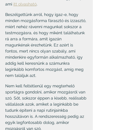
ami 
itt olvasható
. 
Beszélgettünk arról, hogy igaz-e, hogy 
minden mozgásforma fárasztó és izzasztó, 
miért nehéz rávenni magunkat sokszor a 
testmozgásra, és hogy miként találhatunk 
rá arra a formára, amit igazán 
magunkénak érezhetünk. Ez azért is 
fontos, mert nincs olyan szabály, ami 
mindenkire egyformán alkalmazható, így 
addig kell keresnünk a számunkra 
leginkább komfortos mozgást, amíg meg 
nem találjuk azt.
Nem kell feltétlenül egy megterhelő 
sportágra gondolni, amikor mozgásról van 
szó. Sőt, sokszor éppen a kisebb, reálisabb 
vállalások azok, amiket a leginkább be 
tudunk építeni a napi rutinjainkba 
hosszútávon is. A rendszeresség pedig az 
egyik legfontosabb dolog, amikor 
mozgásról van szó.