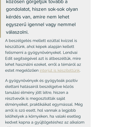
közösen görgetjük tovább a 
gondolatot, hiszen sok-sok olyan 
kérdés van, amire nem lehet 
egyszerű igennel vagy nemmel 
válaszolni.
A beszélgetés mellett ezúttal kvízzel is 
készültünk, ahol képek alapján kellett 
felismerni a gyógynövényeket. Lendvai 
Edit segítségével azt is átbeszéltük, mire 
lehet használni ezeket, erről a témáról az 
estet megelőzően 
interjút is készítettünk
.
A gyógynövények és gyógyteák pozitív 
élettani hatásairól beszélgetve közös 
tanulási élmény jött létre, hiszen a 
résztvevők is megosztották saját 
élményeiket, praktikáikat egymással. Még 
arról is szó esett, hol vannak a legjobb 
lelőhelyek a környéken, ha valaki esetleg 
kedvet kapna a gyűjtögetéshez az alkalom 