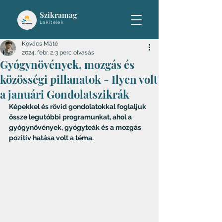
Szikramag
Lakitelek
Kovács Máté
2024. febr. 2.
3 perc olvasás
Gyógynövények, mozgás és
közösségi pillanatok - Ilyen volt
a januári Gondolatszikrák
Képekkel és rövid gondolatokkal foglaljuk 
össze legutóbbi programunkat, ahol a 
gyógynövények, gyógyteák és a mozgás 
pozitív hatása volt a téma.