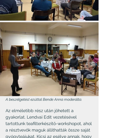
A beszélgetést ezúttal Bende Anna moderálta.
Az elméletibb rész után jöhetett a 
gyakorlat. Lendvai Edit vezetésével 
tartottunk teafilterkészítő-workshopot, ahol 
a résztvevők maguk állíthatták össze saját 
gyógyteájukat. Kicsi az esélye annak, hogy 