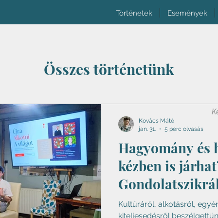
Történetek
Események
Összes történetünk
Kovács Máté
jan. 31.
5 perc olvasás
Hagyomány és h
kézben is járhat
Gondolatszikrá
beszélgetésünk 
Kultúráról, alkotásról, egyé
kiteljesedésről beszélgettü