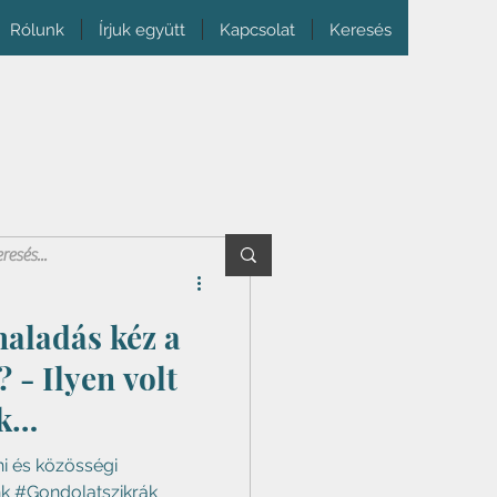
Rólunk
Írjuk együtt
Kapcsolat
Keresés
aladás kéz a
? - Ilyen volt
k
a kultúráról
ni és közösségi
nk #Gondolatszikrák