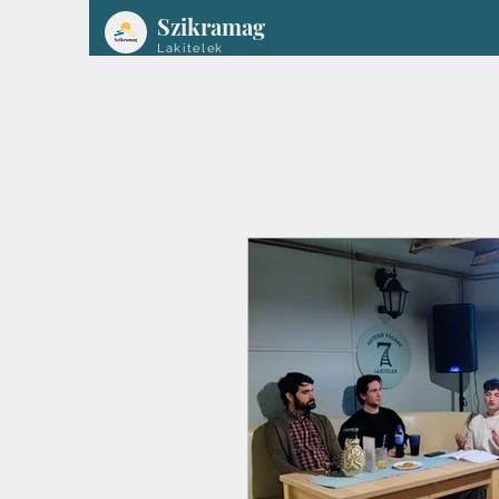
Szikramag
Lakitelek