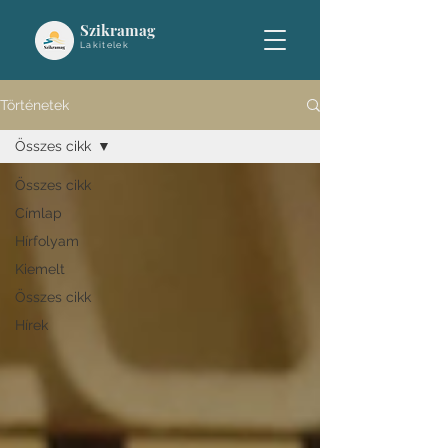
Szikramag
Lakitelek
Történetek
Összes cikk
Összes cikk
Címlap
Hírfolyam
Kiemelt
Összes cikk
Hírek