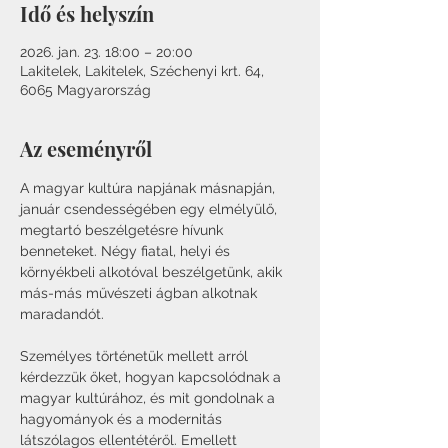
Idő és helyszín
2026. jan. 23. 18:00 – 20:00
Lakitelek, Lakitelek, Széchenyi krt. 64,
6065 Magyarország
Az eseményről
A magyar kultúra napjának másnapján, 
január csendességében egy elmélyülő, 
megtartó beszélgetésre hívunk 
benneteket. Négy fiatal, helyi és 
környékbeli alkotóval beszélgetünk, akik 
más-más művészeti ágban alkotnak 
maradandót.
Személyes történetük mellett arról 
kérdezzük őket, hogyan kapcsolódnak a 
magyar kultúrához, és mit gondolnak a 
hagyományok és a modernitás 
látszólagos ellentétéről. Emellett 