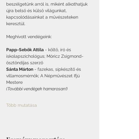
beszélgetünk arról is, miként alkothatjuk 
újra belső és külső világunkat, 
kapcsolódásainkat a művészeteken 
keresztül.
Meghívott vendégeink:
Papp-Sebők Attila
 - költő, író és 
iskolapszichológus; Móricz Zsigmond-
ösztöndíjas szerző
Sánta Márton
 - fazekas, sípkészítő és 
villamosmérnők; A Népművészet Ifjú 
Mestere
(További vendégek hamarosan!)
Több mutatása