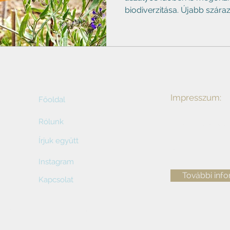
biodiverzitása. Újabb szárazk
a Színeskert előtt, az Eötvö
Szelesné Kása Ilona vezetés
olyan szárazságtűrő élőhel
aszályos időben is segíti a 
A parkoló melletti, száraz
létrejött kert a harmadik ré
első szárazkert tavaly őss
Impresszum:
Főoldal
Rólunk
Főszerkesztő:
Elérhetőség:
s
Írjuk együtt
Alapítva: 2022
Instagram
További inf
Kapcsolat
© 2022 by Szikramag. Proudly created with
Wix.com