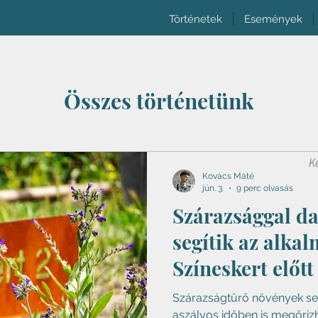
Történetek
Események
Összes történetünk
Kovács Máté
jún. 3.
9 perc olvasás
Szárazsággal d
segítik az alka
Színeskert előtt
szárazkert 2. ré
Szárazságtűrő növények se
aszályos időben is megőriz