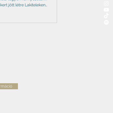
ert jött létre Lakiteleken
s Iskola bejáratánál
ével. A kert célja egy
y létrehozása, amely
biodiverzitás megőrzését.
 és tömörödött homokon
sze egy sorozatnak. Az
 Kovács Máté
zikramag@gmail.com
ormáció