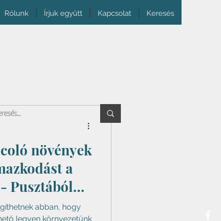
Rólunk
Írjuk együtt
Kapcsolat
Keresés
acoló növények
lmazkodást a
 - Pusztából
sz
gíthetnek abban, hogy
hető legyen környezetünk