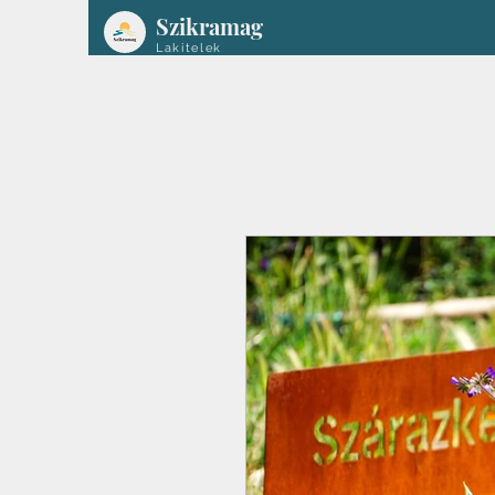
Szikramag
Lakitelek