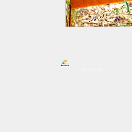
Szikramag
Lakitelek