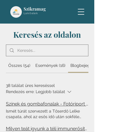
Szikramag
Lakitelek
Keresés az oldalon
Összes (54)
Események (16)
Blogbejegyzések (38)
38 találat üres kereséssel
Rendezés erre:
Legjobb találat
Színek és gombafonalak - Fotóriport az őszi Tőserdő Lelke túráról
Ismét túrát szervezett a Tőserdő Lelke
csapata, ahol az esős idő után sokféle
gombát fedezhettek fel a résztvevők.
Fotóriportunkban ezt a közösségi
Milyen teát igyunk a téli immunerősítéshez?