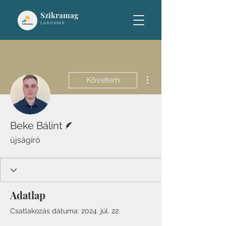
Szikramag
Lakitelek
További műveletek
Követem
Szerző
Beke Bálint
újságíró
Adatlap
Csatlakozás dátuma: 2024. júl. 22.