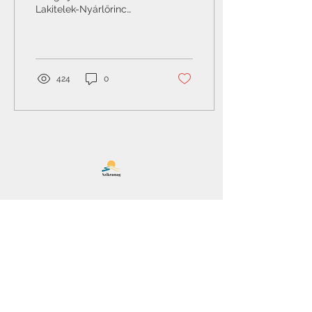
Lakitelek-Nyárlőrinc
Református
Társegyházközséget. A
jubileuma alkalmából
készítettünk...
424
0
Szikramag
Lakitelek
Főoldal
Rólunk
Írjuk együtt
Instagram
Kapcsolat