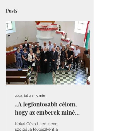
Posts
2024. júl. 23.
∙
5
min
„A legfontosabb célom,
hogy az emberek minél
közelebb legyenek az
Kókai Géza tizedik éve
Úristenhez”
szolgálja lelkészként a